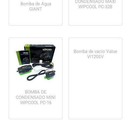
CONDENSADO MAXI
Bomba de Agua
WIPCOOL PC-32B
GIANT
Bomba de vacío Value
Vi120SV
BOMBA DE
CONDENSADO MINI
WIPCOOL PC-16