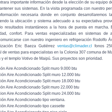
trara importante información desde la elección de su equipo d
tener sus sistemas. En la visita programada con nuestro per
información necesaria donde en conjunto desarrollaremos 
uyendo la ubicación y sistema adecuado a su expectativa pro
do resultados instantáneos a la hora de puesta en marcha. E
lidad, confort. Para ventas especializadas en sistemas de 
comunicarse con nuestro ingeniero en refrigeración Rodolfo Á
tización Eric Baeza Gutiérrez
ventas@climader.cl
fonos 25
l de ventas para especialistas en la Colonia 307 comuna de Ma
 y el templo Votivo de Maipú. Sus proyectos son prioridad.
ión Aire Acondicionado Split muro 9.000 btu
ción Aire Acondicionado Split muro 12.000 btu
ción Aire Acondicionado Split muro 18.000 btu
ión Aire Acondicionado Split muro 22.000 btu
cion Aire Acondicionado Split muro 24.000 btu
ción Aire Acondicionado tipo ventana.
ción Aire Acondicionado tipo cassette