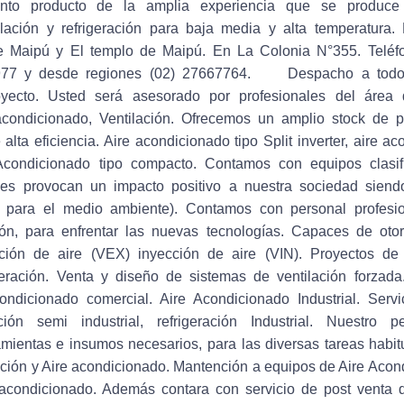
nto producto de la amplia experiencia que se produce 
ilación y refrigeración para baja media y alta temperatura
e Maipú y El templo de Maipú. En La Colonia N°355. Teléf
77 y desde regiones (02) 27667764. Despacho a todo
oyecto. Usted será asesorado por profesionales del área 
 acondicionado, Ventilación. Ofrecemos un amplio stock de 
lta eficiencia. Aire acondicionado tipo Split inverter, aire ac
 Acondicionado tipo compacto. Contamos con equipos clasif
les provocan un impacto positivo a nuestra sociedad siendo
o para el medio ambiente). Contamos con personal profesi
ión, para enfrentar las nuevas tecnologías. Capaces de oto
ción de aire (VEX) inyección de aire (VIN). Proyectos de
eración. Venta y diseño de sistemas de ventilación forzada
condicionado comercial. Aire Acondicionado Industrial. Servi
ación semi industrial, refrigeración Industrial. Nuestro
mientas e insumos necesarios, para las diversas tareas habi
ración y Aire acondicionado. Mantención a equipos de Aire Acon
acondicionado. Además contara con servicio de post venta 