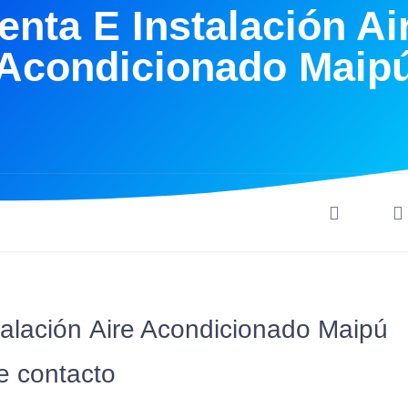
enta E Instalación Ai
Acondicionado Maip
talación Aire Acondicionado Maipú
e contacto