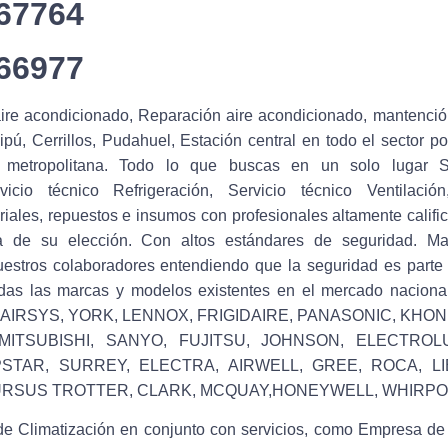
667764
666977
aire acondicionado, Reparación aire acondicionado, mantenci
ú, Cerrillos, Pudahuel, Estación central en todo el sector poni
 metropolitana. Todo lo que buscas en un solo lugar Se
vicio técnico Refrigeración, Servicio técnico Ventilaci
iales, repuestos e insumos con profesionales altamente califi
ra de su elección. Con altos estándares de seguridad. Ma
estros colaboradores entendiendo que la seguridad es parte 
odas las marcas y modelos existentes en el mercado nacio
 AIRSYS, YORK, LENNOX, FRIGIDAIRE, PANASONIC, KHON
, MITSUBISHI, SANYO, FUJITSU, JOHNSON, ELECTROL
STAR, SURREY, ELECTRA, AIRWELL, GREE, ROCA, LI
RSUS TROTTER, CLARK, MCQUAY,HONEYWELL, WHIRPOO
e Climatización en conjunto con servicios, como Empresa de r