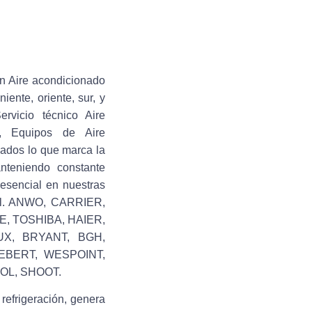
ón Aire acondicionado
ente, oriente, sur, y
rvicio técnico Aire
ón, Equipos de Aire
cados lo que marca la
nteniendo constante
esencial en nuestras
nal. ANWO, CARRIER,
E, TOSHIBA, HAIER,
UX, BRYANT, BGH,
EBERT, WESPOINT,
L, SHOOT.
efrigeración, genera