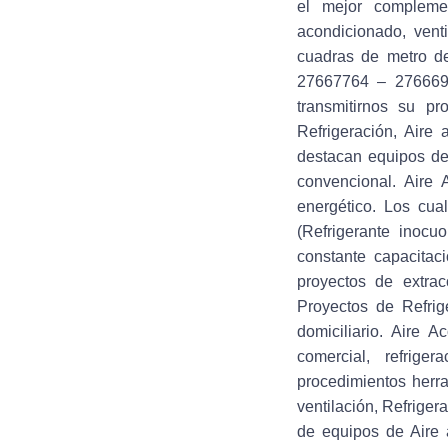
el mejor compleme
acondicionado, vent
cuadras de metro d
27667764 – 276669
transmitirnos su pr
Refrigeración, Aire
destacan equipos de a
convencional. Aire
energético. Los cua
(Refrigerante inocu
constante capacitac
proyectos de extrac
Proyectos de Refrig
domiciliario. Aire A
comercial, refriger
procedimientos herra
ventilación, Refrige
de equipos de Aire 