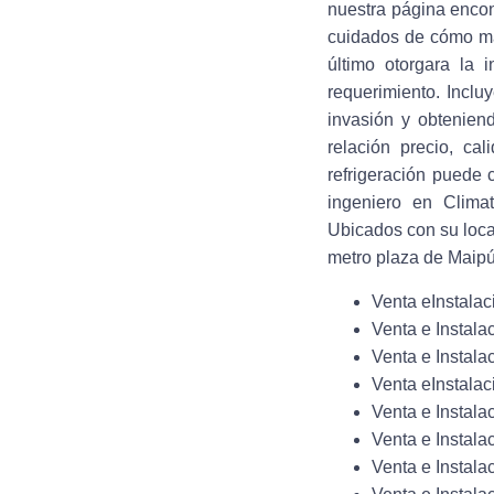
nuestra página encon
cuidados de cómo man
último otorgara la 
requerimiento. Incl
invasión y obtenien
relación precio, ca
refrigeración puede 
ingeniero en Clima
Ubicados con su loca
metro plaza de Maipú
Venta eInstalac
Venta e Instala
Venta e Instala
Venta eInstalac
Venta e Instala
Venta e Instala
Venta e Instala